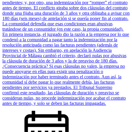
pendientes; y, por otro, una indemnización por “romper” el contrato
antes de tiempo. El conflicto giraba sobre dos cláusulas del contrato
donde una fijaba una duración de 3 años y otra obligaba a avisar con
180 días (seis meses) de antelación si se quería poner fin al contrato.
La comunidad defendía que esas condiciones eran abusivas
tratándose de un consumidor (en este caso, la propia comunidad).
En primera instancia, el juzgado dio la razón a la empresa por lo que
condenó a la comunidad a pagar tanto la indemnización por la
resolución anticipada como las facturas pendientes (además de
intereses y costas). Sin embargo, en apelación la Audiencia
Provincial de Málaga cambió el criterio, declaró nulas por abusivas
la cláusula de duración de 3 años y la de preaviso de 180 días.
¿Consecuencia práctica? Si esas cláusulas no valen, la empresa no
puede apoyarse en ellas para exigir una penalización o
indemnización por haber terminado antes el contrato. Aun así, la
comunidad sí debe pagar lo que realmente debía, las facturas
pendientes por servicios ya prestados. El Tribunal Supremo
confirmó este resultado, las cláusulas de duración y preaviso se
consideran nulas, no procede indemnización por acabar el contrato
antes de tiempo, y solo se deben las facturas impagadas.