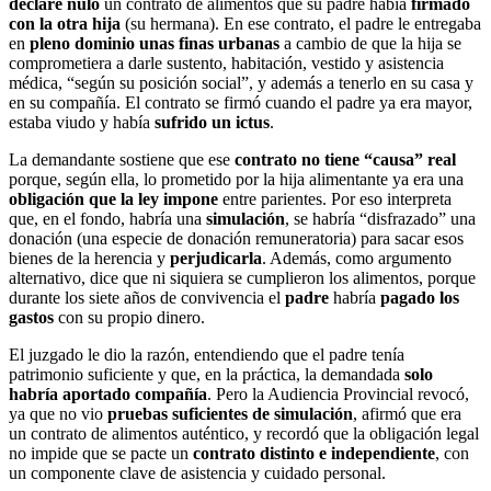
declare nulo
un contrato de alimentos que su padre había
firmado
con la otra hija
(su hermana). En ese contrato, el padre le entregaba
en
pleno dominio unas finas urbanas
a cambio de que la hija se
comprometiera a darle sustento, habitación, vestido y asistencia
médica, “según su posición social”, y además a tenerlo en su casa y
en su compañía. El contrato se firmó cuando el padre ya era mayor,
estaba viudo y había
sufrido un ictus
.
La demandante sostiene que ese
contrato no tiene “causa” real
porque, según ella, lo prometido por la hija alimentante ya era una
obligación que la ley impone
entre parientes. Por eso interpreta
que, en el fondo, habría una
simulación
, se habría “disfrazado” una
donación (una especie de donación remuneratoria) para sacar esos
bienes de la herencia y
perjudicarla
. Además, como argumento
alternativo, dice que ni siquiera se cumplieron los alimentos, porque
durante los siete años de convivencia el
padre
habría
pagado los
gastos
con su propio dinero.
El juzgado le dio la razón, entendiendo que el padre tenía
patrimonio suficiente y que, en la práctica, la demandada
solo
habría aportado compañía
. Pero la Audiencia Provincial revocó,
ya que no vio
pruebas suficientes de simulación
, afirmó que era
un contrato de alimentos auténtico, y recordó que la obligación legal
no impide que se pacte un
contrato distinto e independiente
, con
un componente clave de asistencia y cuidado personal.